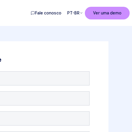
Fale conosco
PT-BR
Ver uma demo
e